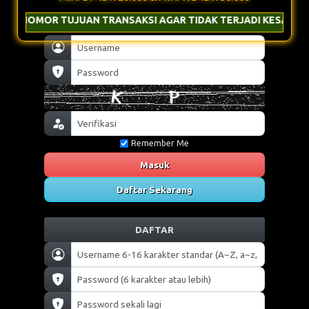
BALI NOMOR TUJUAN TRANSAKSI AGAR TIDAK TERJADI KESALAH
Remember Me
Masuk
Daftar Sekarang
DAFTAR