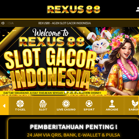
NESIA
REXUS88 - AGEN SLOT GACOR INDONESIA
TOGEL
SLOT
LIVE CASINO
SPORT
ARCADE
SABU
PEMBERITAHUAN PENTING !
24 JAM VIA QRIS, BANK, E-WALLET & PULSA